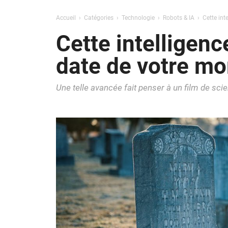
Accueil
Catégories
Technologie
Robots & IA
Cette inte
Cette intelligence
date de votre mo
Une telle avancée fait penser à un film de scie