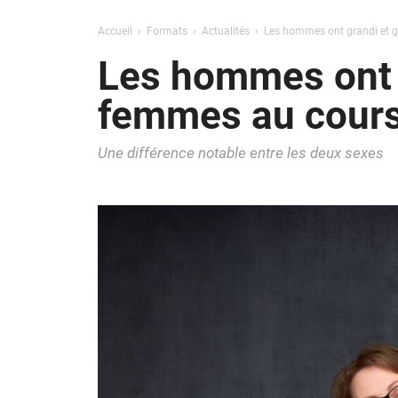
Accueil
Formats
Actualités
Les hommes ont grandi et gr
Les hommes ont g
femmes au cours
Une différence notable entre les deux sexes