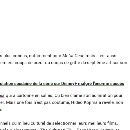
 les plus connus, notamment pour
Metal Gear
, mais il est aussi
derniers coups de cœur ou coups de griffe du septième art sur son
nulation soudaine de la série sur Disney+ malgré l’énorme succès
eur
qui a cartonné en salles. Ou bien clamé son admiration pour
ier. Mais une fois n’est pas coutume, Hideo Kojima a révélé, non
5.
els du milieu culturel de sélectionner leurs meilleurs films,