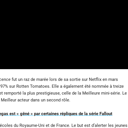
cence
fut un raz de marée lors de sa sortie sur Netflix en mars
 de 97% sur Rotten Tomatoes. Elle a également été nommée à treize
 remporté la plus prestigieuse, celle de la Meilleure mini-série. Le
 Meilleur acteur dans un second rôle.
gas est « gêné » par certaines répliques de la série Fallout
écoles du Royaume-Uni et de France. Le but est d’alerter les jeunes