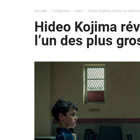
Accueil
Catégories
Geek
Hideo Kojima révèle sa série pr
Hideo Kojima révè
l’un des plus gro