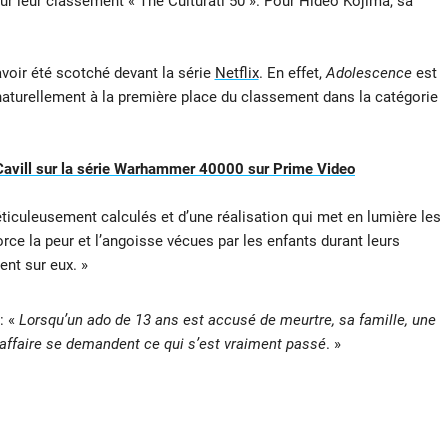
r leur classement « The Culturati 50 ». Pour Hideo Kojima, sa
avoir été scotché devant la série
Netflix
. En effet,
Adolescence
est
nt naturellement à la première place du classement dans la catégorie
y Cavill sur la série Warhammer 40000 sur Prime Video
iculeusement calculés et d’une réalisation qui met en lumière les
rce la peur et l’angoisse vécues par les enfants durant leurs
ent sur eux. »
: «
Lorsqu’un ado de 13 ans est accusé de meurtre, sa famille, une
l’affaire se demandent ce qui s’est vraiment passé
. »