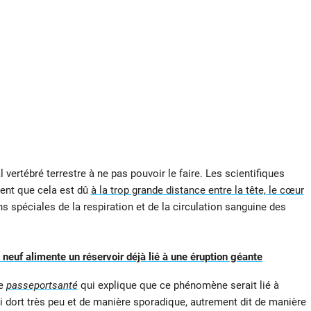
al vertébré terrestre à ne pas pouvoir le faire. Les scientifiques
sent que cela est dû
à la trop grande distance entre la tête, le cœur
ns spéciales de la respiration et de la circulation sanguine des
neuf alimente un réservoir déjà lié à une éruption géante
de
passeportsanté
qui explique que ce phénomène serait lié à
i dort très peu et de manière sporadique, autrement dit de manière