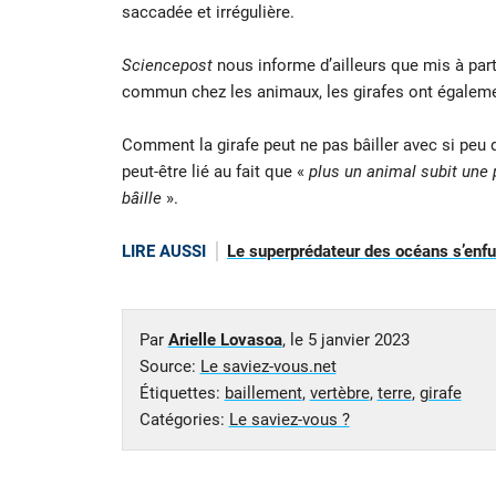
saccadée et irrégulière.
Sciencepost
nous informe d’ailleurs que mis à part
commun chez les animaux, les girafes ont égalemen
Comment la girafe peut ne pas bâiller avec si peu
peut-être lié au fait que «
plus un animal subit une p
bâille
».
LIRE AUSSI
Le superprédateur des océans s’enfuit
Par
Arielle Lovasoa
, le
5 janvier 2023
Source:
Le saviez-vous.net
Étiquettes:
baillement
,
vertèbre
,
terre
,
girafe
Catégories:
Le saviez-vous ?