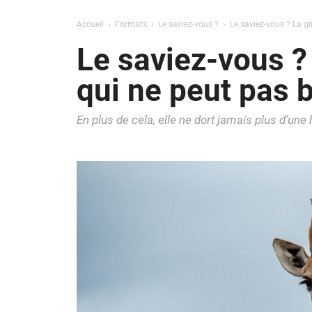
Accueil
Formats
Le saviez-vous ?
Le saviez-vous ? La gir
Le saviez-vous ? 
qui ne peut pas b
En plus de cela, elle ne dort jamais plus d’une 