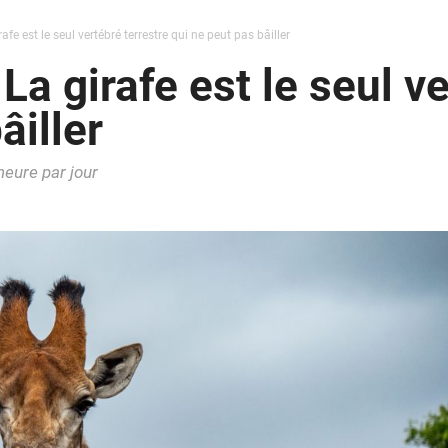
afe est le seul vertébré terrestre qui ne peut pas bâiller
La girafe est le seul ve
âiller
heure par jour