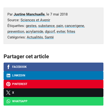
Par
Justine Manchuelle
, le
7 mai 2018
Source:
Sciences et Avenir
Étiquettes:
gestes
,
substance
,
pain
,
cancerigene
,
prevention
,
acrylamide
,
dgccrf
,
eviter
,
frites
Catégories:
Actualités
,
Santé
Partager cet article
FACEBOOK
LINKEDIN
PINTEREST
X
WHATSAPP