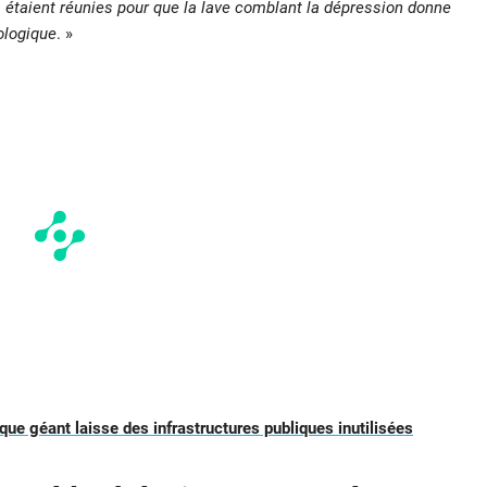
s étaient réunies pour que la lave comblant la dépression donne
ologique
. »
ique géant laisse des infrastructures publiques inutilisées