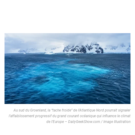
Au sud du Groenland, la “tache froide” de l’Atlantique Nord pourrait signaler
l’affaiblissement progressif du grand courant océanique qui influence le climat
de l’Europe – DailyGeekShow.com / Image Illustration