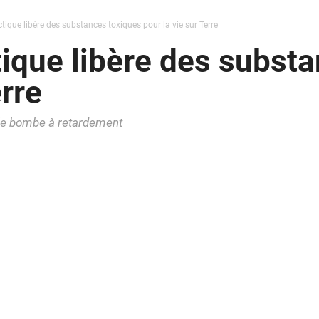
ctique libère des substances toxiques pour la vie sur Terre
ctique libère des subst
erre
ble bombe à retardement