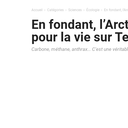
Accueil
Catégories
Sciences
Écologie
En fondant, l’Ar
En fondant, l’Ar
pour la vie sur T
Carbone, méthane, anthrax... C'est une vérita