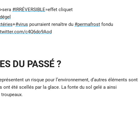
e>sera
#IRRÉVERSIBLE
=effet cliquet
dégel
téries
+
#virus
pourraient renaître du
#permafrost
fondu
.twitter.com/c4Q6do9Aod
ES DU PASSÉ ?
représentent un risque pour l’environnement, d’autres éléments sont
s ont été scellés par la glace. La fonte du sol gelé a ainsi
 troupeaux.