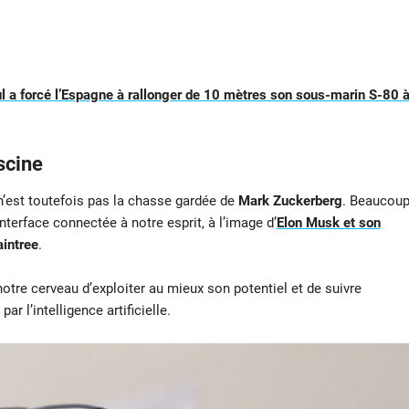
 a forcé l’Espagne à rallonger de 10 mètres son sous-marin S-80 
scine
n’est toutefois pas la chasse gardée de
Mark Zuckerberg
. Beaucou
terface connectée à notre esprit, à l’image d’
Elon Musk et son
aintree
.
re cerveau d’exploiter au mieux son potentiel et de suivre
r l’intelligence artificielle.