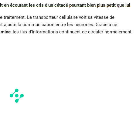
 en écoutant les cris d’un cétacé pourtant bien plus petit que lui
raitement. Le transporteur cellulaire voit sa vitesse de
t ajuste la communication entre les neurones. Grâce à ce
gmine
, les flux d’informations continuent de circuler normalement