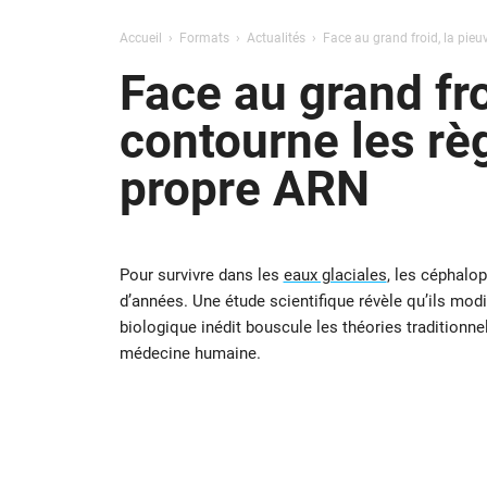
Accueil
Formats
Actualités
Face au grand froid, la pieu
Face au grand fro
contourne les règ
propre ARN
Pour survivre dans les
eaux glaciales
, les céphalo
d’années. Une étude scientifique révèle qu’ils mo
biologique inédit bouscule les théories traditionne
médecine humaine.