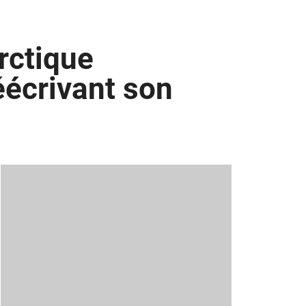
arctique
éécrivant son