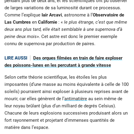
pendant plus de deux ans, et les scientifiques ont pu observer
de larges variations de sa luminosité durant ce processus.
Comme l’explique
Iair Arcavi
, astronome à l’
Observatoire de
Las Cumbres
en
Californie
: «
le plus étrange, c’est que même
deux ans plus tard, elle était semblable à une supernova d’à
peine deux mois
». Cet astre est donc le premier exemple
connu de supernova par production de paires.
LIRE AUSSI
Des orques filmées en train de faire exploser
des poissons-lunes en les percutant à grande vitesse
Selon cette théorie scientifique, les étoiles les plus
imposantes (d’une masse au moins équivalente à celle de 100
soleils) pourraient ainsi exploser à plusieurs reprises avant de
mourir, car elles génèrent de l’
antimatière
au sein même de
leur noyau brûlant (plus d’un milliard de degrés Celsius).
Chacune de leurs explosions successives produisant alors un
fort rayonnement et projetant d’immenses quantités de
matière dans l’espace.