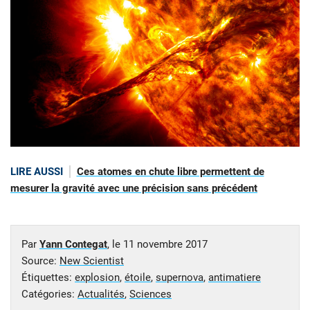
LIRE AUSSI
Ces atomes en chute libre permettent de
mesurer la gravité avec une précision sans précédent
Par
Yann Contegat
, le
11 novembre 2017
Source:
New Scientist
Étiquettes:
explosion
,
étoile
,
supernova
,
antimatiere
Catégories:
Actualités
,
Sciences