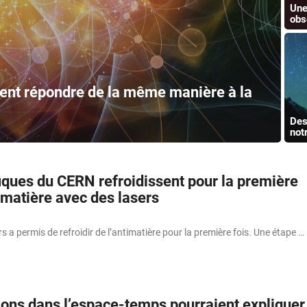
Une
obs
lent répondre de la même manière à la
Des
not
iques du CERN refroidissent pour la première
timatière avec des lasers
ers a permis de refroidir de l’antimatière pour la première fois. Une étape …
ions dans l’espace-temps pourraient expliquer