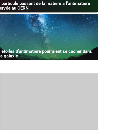
 particule passant de la matière à l’antimatière
ervée au CERN
 étoiles d’antimatière pourraient se cacher dans
re galaxie