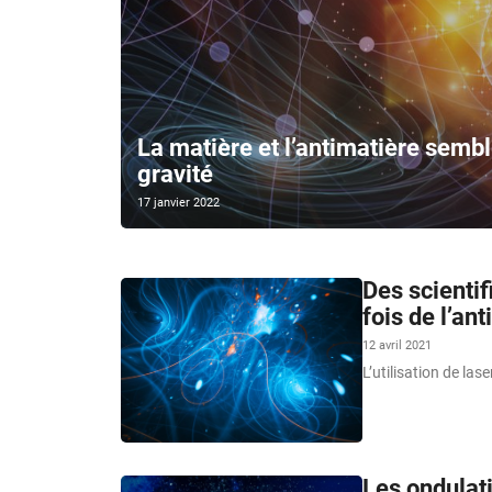
La matière et l’antimatière semb
gravité
17 janvier 2022
Des scientif
fois de l’an
12 avril 2021
L’utilisation de las
Les ondulat