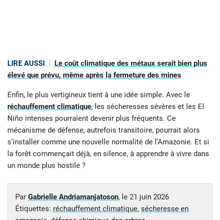
LIRE AUSSI
Le coût climatique des métaux serait bien plus
élevé que prévu, même après la fermeture des mines
Enfin, le plus vertigineux tient à une idée simple. Avec le
réchauffement climatique
, les sécheresses sévères et les El
Niño intenses pourraient devenir plus fréquents. Ce
mécanisme de défense, autrefois transitoire, pourrait alors
s’installer comme une nouvelle normalité de l’Amazonie. Et si
la forêt commençait déjà, en silence, à apprendre à vivre dans
un monde plus hostile ?
Par
Gabrielle Andriamanjatoson
, le
21 juin 2026
Étiquettes:
réchauffement climatique
,
sécheresse en