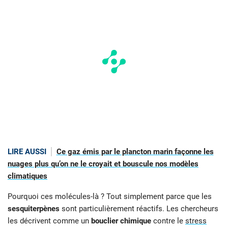
LIRE AUSSI
Ce gaz émis par le plancton marin façonne les
nuages plus qu’on ne le croyait et bouscule nos modèles
climatiques
Pourquoi ces molécules-là ? Tout simplement parce que les
sesquiterpènes
sont particulièrement réactifs. Les chercheurs
les décrivent comme un
bouclier chimique
contre le
stress