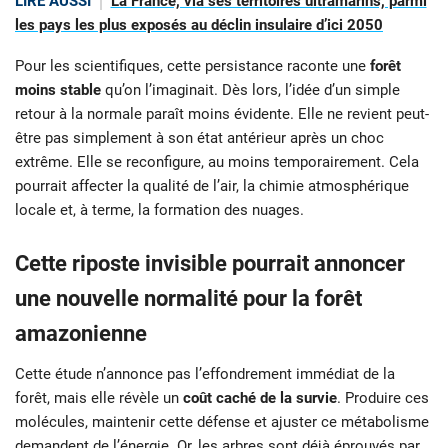
LIRE AUSSI
La France, via ses territoires ultramarins, parmi
les pays les plus exposés au déclin insulaire d’ici 2050
Pour les scientifiques, cette persistance raconte une
forêt
moins stable
qu’on l’imaginait. Dès lors, l’idée d’un simple
retour à la normale paraît moins évidente. Elle ne revient peut-
être pas simplement à son état antérieur après un choc
extrême. Elle se reconfigure, au moins temporairement. Cela
pourrait affecter la qualité de l’air, la chimie atmosphérique
locale et, à terme, la formation des nuages.
Cette riposte invisible pourrait annoncer
une nouvelle normalité pour la forêt
amazonienne
Cette étude n’annonce pas l’effondrement immédiat de la
forêt, mais elle révèle un
coût caché de la survie
. Produire ces
molécules, maintenir cette défense et ajuster ce métabolisme
demandent de l’énergie. Or, les arbres sont déjà éprouvés par