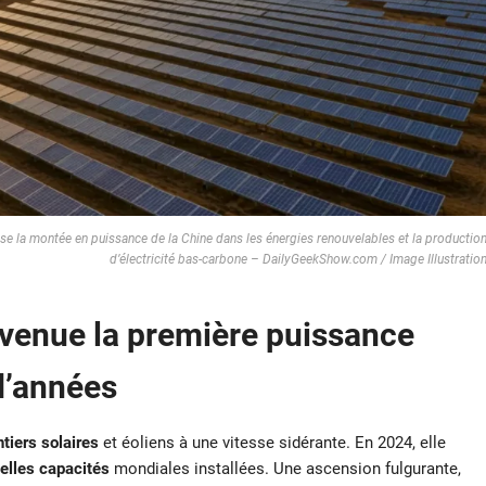
se la montée en puissance de la Chine dans les énergies renouvelables et la productio
d’électricité bas-carbone – DailyGeekShow.com / Image Illustratio
venue la première puissance
d’années
tiers solaires
et éoliens à une vitesse sidérante. En 2024, elle
elles capacités
mondiales installées. Une ascension fulgurante,