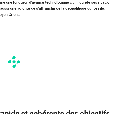
hine une
longueur d’avance technologique
qui inquiète ses rivaux,
 aussi une volonté de
s’affranchir de la géopolitique du fossile
,
oyen-Orient.
apide et cohérente des objectifs