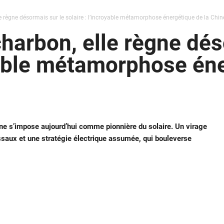
le règne désormais sur le solaire : l’incroyable métamorphose énergétique de la Chin
charbon, elle règne dé
oyable métamorphose én
e s’impose aujourd’hui comme pionnière du solaire. Un virage
ssaux et une stratégie électrique assumée, qui bouleverse