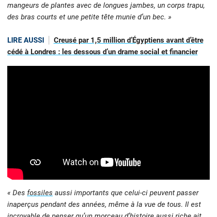
mangeurs de plantes avec de longues jambes, un corps trapu,
des bras courts et une petite tête munie d’un bec. »
LIRE AUSSI
Creusé par 1,5 million d’Égyptiens avant d’être
cédé à Londres : les dessous d’un drame social et financier
« Des
fossiles
aussi importants que celui-ci peuvent passer
inaperçus pendant des années, même à la vue de tous. Il est
incroyable de penser qu’un morceau d’histoire aussi riche ait