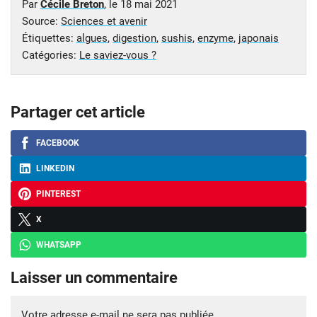
Par
Cécile Breton
, le
18 mai 2021
Source:
Sciences et avenir
Étiquettes:
algues
,
digestion
,
sushis
,
enzyme
,
japonais
Catégories:
Le saviez-vous ?
Partager cet article
FACEBOOK
LINKEDIN
PINTEREST
X
WHATSAPP
Laisser un commentaire
Votre adresse e-mail ne sera pas publiée.