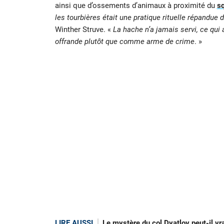
ainsi que d’ossements d’animaux à proximité du
sq
les tourbières était une pratique rituelle répandue d
Winther Struve. «
La hache n’a jamais servi, ce qui 
offrande plutôt que comme arme de crime
. »
LIRE AUSSI
Le mystère du col Dyatlov peut-il vra