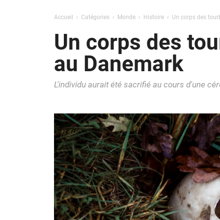
Accueil
Catégories
Monde
Histoire
Un corps des tour
Un corps des tou
au Danemark
L'individu aurait été sacrifié au cours d'une cé