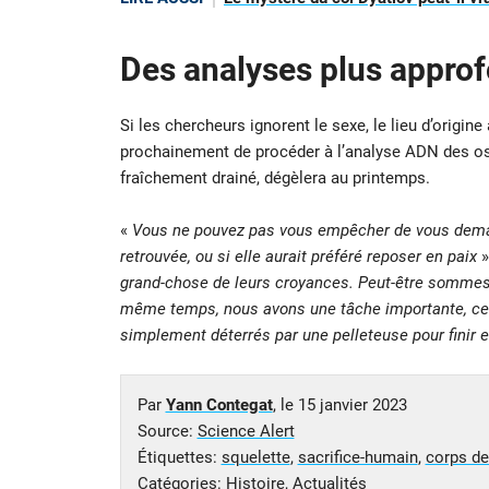
Des analyses plus appro
Si les chercheurs ignorent le sexe, le lieu d’origine
prochainement de procéder à l’analyse ADN des osse
fraîchement drainé, dégèlera au printemps.
«
Vous ne pouvez pas vous empêcher de vous demand
retrouvée, ou si elle aurait préféré reposer en paix
»
grand-chose de leurs croyances. Peut-être sommes-n
même temps, nous avons une tâche importante, celle
simplement déterrés par une pelleteuse pour finir 
Par
Yann Contegat
, le
15 janvier 2023
Source:
Science Alert
Étiquettes:
squelette
,
sacrifice-humain
,
corps de
Catégories:
Histoire
,
Actualités