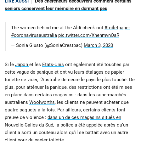
LIRE AUSSI
Des chercheurs découvrent comment certains
seniors conservent leur mémoire en dormant peu
The women behind me at the Aldi check out
#toiletpaper
#coronavirusaustralia
pic.twitter.com/XnenmvnQaR
— Sonia Giusto (@SoniaCrestpac)
March 3, 2020
Si le
Japon
et les
États-Unis
ont également été touchés par
cette vague de panique et ont vu leurs étalages de papier
toilette se vider, l’Australie demeure le pays le plus touché. De
plus, pour atténuer la panique, des restrictions ont été mises
en place dans certains magasins : dans les supermarchés
australiens
Woolworths
, les clients ne peuvent acheter que
quatre paquets à la fois. Par ailleurs, certains clients font
preuve de violence :
dans un de ces magasins situés en
Nouvelle-Galles du Sud
, la police a été appelée après qu’un
client a sorti un couteau alors qu’il se battait avec un autre
client pour du papier toilette.