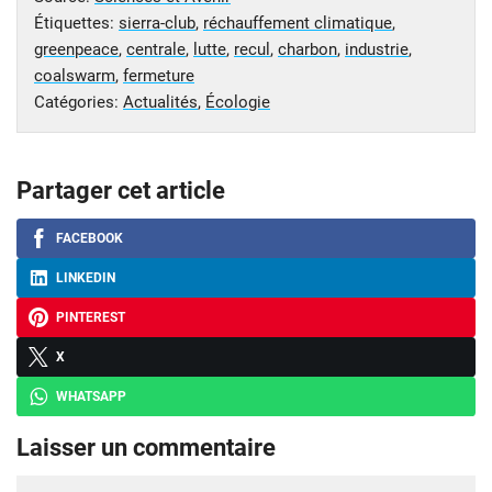
Étiquettes:
sierra-club
,
réchauffement climatique
,
greenpeace
,
centrale
,
lutte
,
recul
,
charbon
,
industrie
,
coalswarm
,
fermeture
Catégories:
Actualités
,
Écologie
Partager cet article
FACEBOOK
LINKEDIN
PINTEREST
X
WHATSAPP
Laisser un commentaire