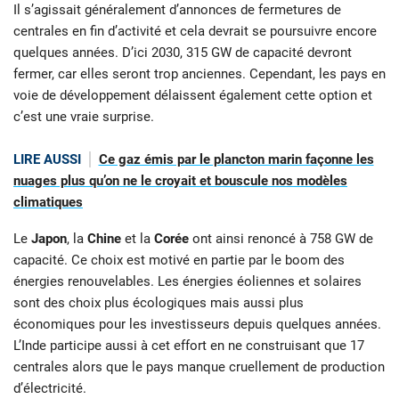
Il s’agissait généralement d’annonces de fermetures de
centrales en fin d’activité et cela devrait se poursuivre encore
quelques années. D’ici 2030, 315 GW de capacité devront
fermer, car elles seront trop anciennes. Cependant, les pays en
voie de développement délaissent également cette option et
c’est une vraie surprise.
LIRE AUSSI
Ce gaz émis par le plancton marin façonne les
nuages plus qu’on ne le croyait et bouscule nos modèles
climatiques
Le
Japon
, la
Chine
et la
Corée
ont ainsi renoncé à 758 GW de
capacité. Ce choix est motivé en partie par le boom des
énergies renouvelables. Les énergies éoliennes et solaires
sont des choix plus écologiques mais aussi plus
économiques pour les investisseurs depuis quelques années.
L’Inde participe aussi à cet effort en ne construisant que 17
centrales alors que le pays manque cruellement de production
d’électricité.