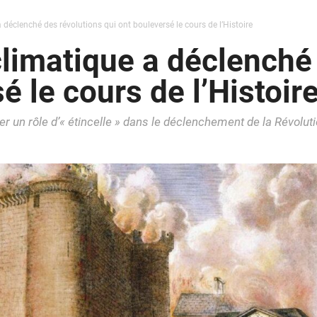
éclenché des révolutions qui ont bouleversé le cours de l’Histoire
imatique a déclenché 
é le cours de l’Histoir
r un rôle d’« étincelle » dans le déclenchement de la Révolut