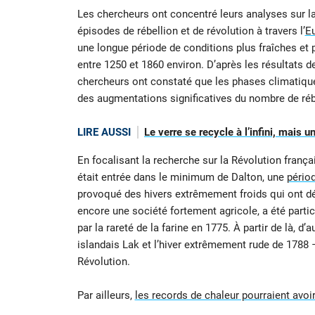
Les chercheurs ont concentré leurs analyses sur la
épisodes de rébellion et de révolution à travers l’
E
une longue période de conditions plus fraîches et p
entre 1250 et 1860 environ. D’après les résultats d
chercheurs ont constaté que les phases climatiques
des augmentations significatives du nombre de réb
LIRE AUSSI
Le verre se recycle à l’infini, mais 
En focalisant la recherche sur la Révolution franç
était entrée dans le minimum de Dalton, une
périod
provoqué des hivers extrêmement froids qui ont détr
encore une société fortement agricole, a été part
par la rareté de la farine en 1775. À partir de là,
islandais Lak et l’hiver extrêmement rude de 1788 –
Révolution.
Par ailleurs,
les records de chaleur pourraient avoi