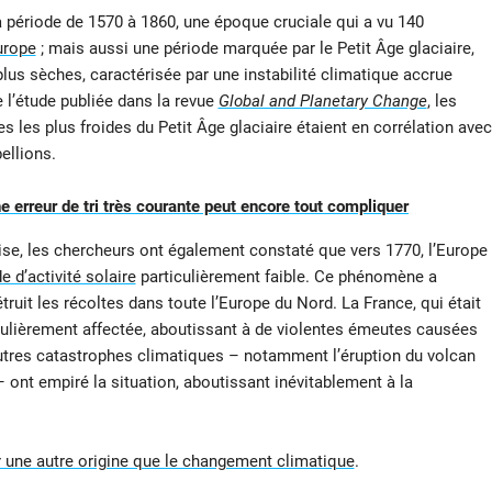
 période de 1570 à 1860, une époque cruciale qui a vu 140
urope
; mais aussi une période marquée par le Petit Âge glaciaire,
lus sèches, caractérisée par une instabilité climatique accrue
e l’étude publiée dans la revue
Global and Planetary Change
, les
 les plus froides du Petit Âge glaciaire étaient en corrélation avec
ellions.
une erreur de tri très courante peut encore tout compliquer
aise, les chercheurs ont également constaté que vers 1770, l’Europe
e d’activité solaire
particulièrement faible. Ce phénomène a
uit les récoltes dans toute l’Europe du Nord. La France, qui était
iculièrement affectée, aboutissant à de violentes émeutes causées
 d’autres catastrophes climatiques – notamment l’éruption du volcan
 ont empiré la situation, aboutissant inévitablement à la
r une autre origine que le changement climatique
.