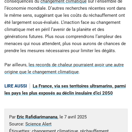
conséquences du
changement climatique
sur l’ensemble de
l’économie mondiale. D’autres recherches récentes vont dans
le même sens, suggérant que les coûts du réchauffement ont
été largement sous-évalués. L’inaction face au changement
climatique met en péril l’avenir de la planète et des
générations futures. Plus nous comprendrons l’ampleur des
menaces qui nous attendent, plus nous aurons de chances de
prendre les mesures nécessaires pour limiter les dégâts.
Par ailleurs,
les records de chaleur pourraient avoir une autre
origine que le changement climatique
.
LIRE AUSSI
La France, via ses territoires ultramarins, parmi
les pays les plus exposés au déclin insulaire d’ici 2050
Par
Eric Rafidiarimanana
, le
7 avril 2025
Source:
Science Alert
Étiquettes:
changement climatique
,
réchauffement