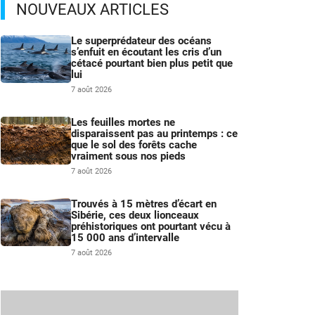
NOUVEAUX ARTICLES
Le superprédateur des océans
s’enfuit en écoutant les cris d’un
cétacé pourtant bien plus petit que
lui
7 août 2026
Les feuilles mortes ne
disparaissent pas au printemps : ce
que le sol des forêts cache
vraiment sous nos pieds
7 août 2026
Trouvés à 15 mètres d’écart en
Sibérie, ces deux lionceaux
préhistoriques ont pourtant vécu à
15 000 ans d’intervalle
7 août 2026