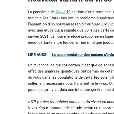
La pandémie de
Covid-19
est loin d’être terminée.
maladie, les États-Unis ont un problème supplément
l’apparition d’un nouveau réservoir du SARS-CoV-2
avec une étude qui a signalé que 80 % des cerfs de 
janvier 2021. La nouvelle étude prépubliée en ligne
déconcertante entre les cerfs, rien n’indique jusq
LIRE AUSSI
Le superprédateur des océans s’enfuit
En revanche, ce qui est certain, c’est que ce sont 
effet, des analyses génétiques ont permis de déterm
du virus dans les populations de cerfs, les scienti
nullement nécessaire pour transmettre le virus. Or, s
possible qu’il y ait déjà une infection généralisé
«
S’il y a des retombées sur les cerfs vivant en lib
Vivek Kapur, coauteur de l’étude, selon un rapport
le fait que, si un grand nombre de cerfs ont été infec