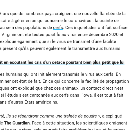
 Alors que de nombreux pays craignent une nouvelle flambée de la
aire à gérer en ce qui concerne le coronavirus : la crainte de
 au sein des populations de
cerfs
. Ces inquiétudes ont fait surface
Virginie ont été testés positifs au virus entre décembre 2020 et
 explique également que si le virus se transmet d’une facilité
u’à présent qu’ils peuvent également le transmettre aux humains.
 en écoutant les cris d’un cétacé pourtant bien plus petit que lui
des humains qui ont initialement transmis le virus aux cerfs. En
iner cet état de fait. En ce qui concerne la facilité de propagation
fiques ont expliqué que chez ces animaux, un contact direct n’est
i l’étude s’est cantonnée aux cerfs dans l’Iowa, il est tout à fait
e dans d’autres États américains.
erté, ils se répandront comme une traînée de poudre
», a expliqué
 de
The Guardian
. Face à cette situation, les scientifiques craignent
tés par le virus, cela pourrait faire proliférer le virus et favoriser