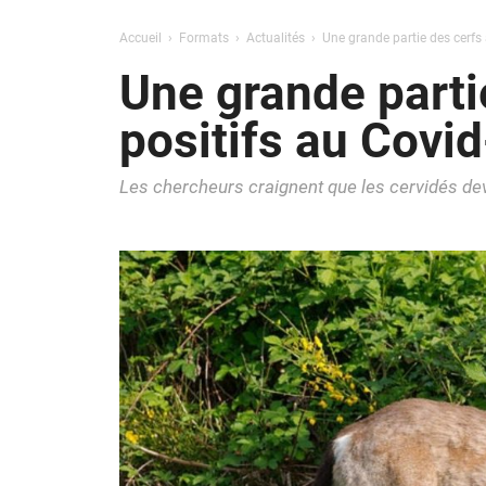
Accueil
Formats
Actualités
Une grande partie des cerfs 
Une grande parti
positifs au Covi
Les chercheurs craignent que les cervidés dev