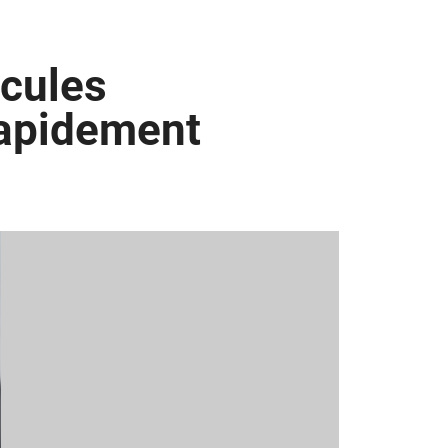
icules
rapidement