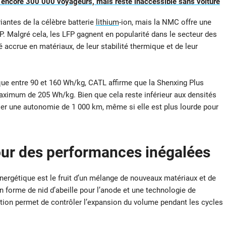
e encore 300 000 voyageurs, mais reste inaccessible sans voiture
antes de la célèbre batterie
lithium
-ion, mais la NMC offre une
P. Malgré cela, les LFP gagnent en popularité dans le secteur des
é accrue en matériaux, de leur stabilité thermique et de leur
ique entre 90 et 160 Wh/kg, CATL affirme que la Shenxing Plus
maximum de 205 Wh/kg. Bien que cela reste inférieur aux densités
er une autonomie de 1 000 km, même si elle est plus lourde pour
our des performances inégalées
nergétique est le fruit d’un mélange de nouveaux matériaux et de
 forme de nid d’abeille pour l’anode et une technologie de
ption permet de contrôler l’expansion du volume pendant les cycles