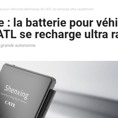
ie pour véhicules électriques de CATL se recharge ultra rapidement
: la batterie pour véh
ATL se recharge ultra 
s grande autonomie