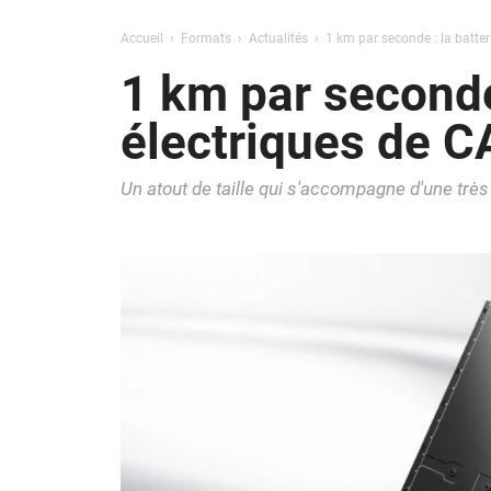
Accueil
Formats
Actualités
1 km par seconde : la batter
1 km par seconde 
électriques de C
Un atout de taille qui s'accompagne d'une trè