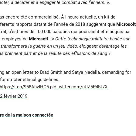
tecter, à décider et à engager le combat avec l’ennemi
».
as encore été commercialisé. À l’heure actuelle, un kit de
fférents rapports datant de l’année de 2018 suggèrent que
Microsoft
rat, c’est près de 100 000 casques qui pourraient être acquis par
es employés de
Microsoft
: «
Cette technologie militaire basée sur
 transformera la guerre en un jeu vidéo, éloignant davantage les
ls prennent part et de la réalité des effusions de sang
».
ing an open letter to Brad Smith and Satya Nadella, demanding for
or stricter ethical guidelines.
https://t.co/958AhvIHO5
pic.twitter.com/uUZ5P4FJ7X
2 février 2019
’ère de la maison connectée