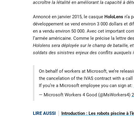
accroître la létalité en améliorant la capacité à dé
Annoncé en janvier 2015, le casque
HoloLens
n’a p
développement se vend environ 3 000 dollars et di
en a vendu environ 50 000. Avec cet important cont
l’armée américaine. Comme le précise la lettre d
Hololens sera déployée sur le champ de bataille, et
soldats des sinistres enjeux des conflits auxquels i
On behalf of workers at Microsoft, we’re releas
the cancelation of the IVAS contract with a call f
If you’re a Microsoft employee you can sign at:
— Microsoft Workers 4 Good (@MsWorkers4)
2
LIRE AUSSI
Introduction : Les robots piscine à l