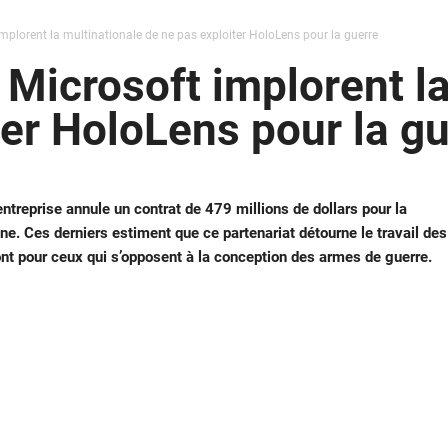
mplorent la multinationale de ne pas exploiter HoloLens pour la guerre
Microsoft implorent la
ter HoloLens pour la g
ntreprise annule un contrat de 479 millions de dollars pour la
e. Ces derniers estiment que ce partenariat détourne le travail des
ont pour ceux qui s’opposent à la conception des armes de guerre.