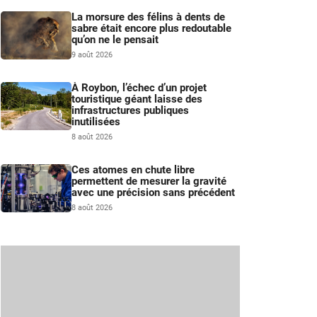
La morsure des félins à dents de
sabre était encore plus redoutable
qu’on ne le pensait
9 août 2026
À Roybon, l’échec d’un projet
touristique géant laisse des
infrastructures publiques
inutilisées
8 août 2026
Ces atomes en chute libre
permettent de mesurer la gravité
avec une précision sans précédent
8 août 2026