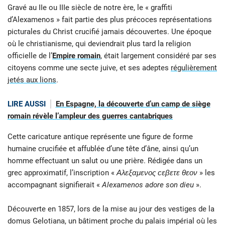
Gravé au IIe ou IIIe siècle de notre ère, le « graffiti
d’Alexamenos » fait partie des plus précoces représentations
picturales du Christ crucifié jamais découvertes. Une époque
où le christianisme, qui deviendrait plus tard la religion
officielle de l’
Empire romain
, était largement considéré par ses
citoyens comme une secte juive, et ses adeptes
régulièrement
jetés aux lions
.
LIRE AUSSI
En Espagne, la découverte d’un camp de siège
romain révèle l’ampleur des guerres cantabriques
Cette caricature antique représente une figure de forme
humaine crucifiée et affublée d’une tête d’âne, ainsi qu’un
homme effectuant un salut ou une prière. Rédigée dans un
grec approximatif, l’inscription «
Αλεξαμενος ϲεβετε θεον
» les
accompagnant signifierait «
Alexamenos adore son dieu
».
Découverte en 1857, lors de la mise au jour des vestiges de la
domus Gelotiana, un bâtiment proche du palais impérial où les