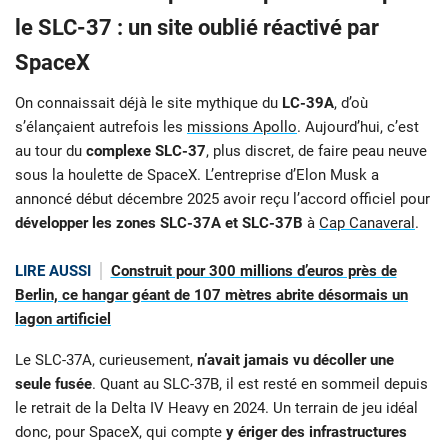
le SLC-37 : un site oublié réactivé par
SpaceX
On connaissait déjà le site mythique du
LC-39A
, d’où
s’élançaient autrefois les
missions Apollo
. Aujourd’hui, c’est
au tour du
complexe SLC-37
, plus discret, de faire peau neuve
sous la houlette de SpaceX. L’entreprise d’Elon Musk a
annoncé début décembre 2025 avoir reçu l’accord officiel pour
développer les zones SLC-37A et SLC-37B
à
Cap Canaveral
.
LIRE AUSSI
Construit pour 300 millions d’euros près de
Berlin, ce hangar géant de 107 mètres abrite désormais un
lagon artificiel
Le SLC-37A, curieusement,
n’avait jamais vu décoller une
seule fusée
. Quant au SLC-37B, il est resté en sommeil depuis
le retrait de la Delta IV Heavy en 2024. Un terrain de jeu idéal
donc, pour SpaceX, qui compte
y ériger des infrastructures