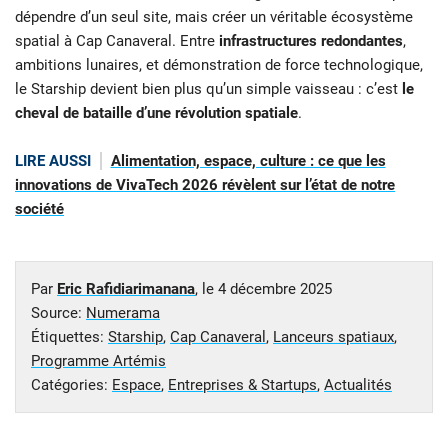
dépendre d’un seul site, mais créer un véritable écosystème
spatial à Cap Canaveral. Entre
infrastructures redondantes
,
ambitions lunaires, et démonstration de force technologique,
le Starship devient bien plus qu’un simple vaisseau : c’est
le
cheval de bataille d’une révolution spatiale
.
LIRE AUSSI
Alimentation, espace, culture : ce que les
innovations de VivaTech 2026 révèlent sur l’état de notre
société
Par
Eric Rafidiarimanana
, le
4 décembre 2025
Source:
Numerama
Étiquettes:
Starship
,
Cap Canaveral
,
Lanceurs spatiaux
,
Programme Artémis
Catégories:
Espace
,
Entreprises & Startups
,
Actualités