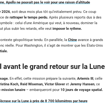
une, Apollo ne pouvait pas le voir pour une raison d’altitude
er 2026
, soit deux mois plus tôt qu’initialement prévu. Ce coup
nce de
rattraper le temps perdu.
Après plusieurs reports dus à des
symbole : celui d’une Amérique qui veut, à nouveau, dominer la
t plus subir les retards, elle veut
imposer le rythme.
contexte géopolitique tendu. En parallèle, la
Chine
avance à grands
nc réelle. Pour Washington, il s’agit de montrer que les États-Unis
tiale.
al avant le grand retour sur la Lune
ssage.
En effet, cette mission prépare la suivante,
Artemis III
, celle
ristina Koch, Reid Wiseman, Victor Glover
et
Jeremy Hansen
, ce
e mission lunaire
– embarqueront pour
10 jours de voyage spatial.
crase sur la Lune à près de 8 700 kilomètres par heure