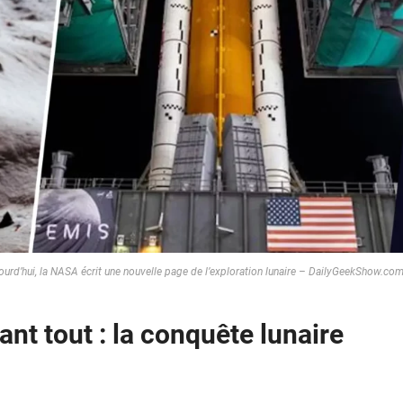
rd’hui, la NASA écrit une nouvelle page de l’exploration lunaire – DailyGeekShow.co
ant tout : la conquête lunaire