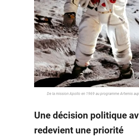
De la mission Apollo en 1969 au programme Artemis aujou
Une décision politique av
redevient une priorité