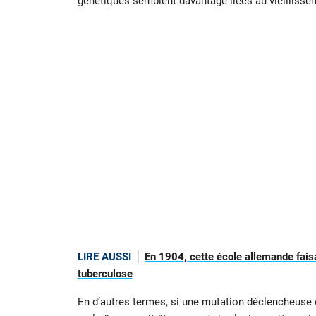
génétiques semblent davantage liées au vieillisse
LIRE AUSSI
En 1904, cette école allemande faisa
tuberculose
En d’autres termes, si une mutation déclencheuse d