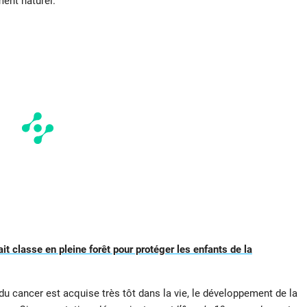
ment naturel.
it classe en pleine forêt pour protéger les enfants de la
u cancer est acquise très tôt dans la vie, le développement de la