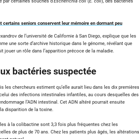
te par certaines souches d’
Escherichia coli
(
E. coli
), des bactéries
 certains seniors conservent leur mémoire en dormant peu
exandrov de l’université de Californie à San Diego, explique que les
mme une sorte d’archive historique dans le génome, révélant que
ait jouer un rôle dans l’apparition précoce de la maladie.
ux bactéries suspectée
is les chercheurs estiment qu’elle aurait lieu dans les dix première
celui des infections intestinales infantiles, au cours desquelles des
 endommage l’ADN intestinal. Cet ADN altéré pourrait ensuite
la disparition de la toxine.
s à la colibactine sont 3,3 fois plus fréquentes chez les
les de plus de 70 ans. Chez les patients plus âgés, les altération