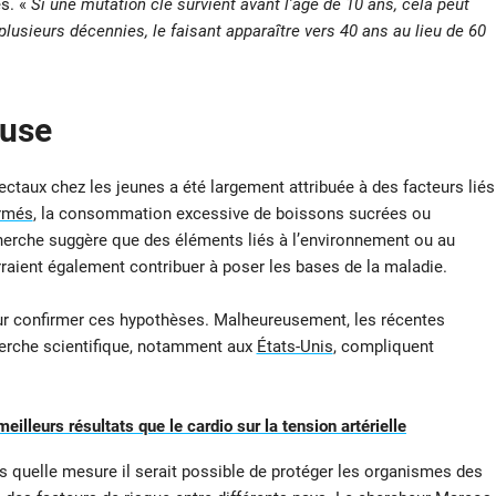
es. «
Si une mutation clé survient avant l’âge de 10 ans, cela peut
lusieurs décennies, le faisant apparaître vers 40 ans au lieu de 60
ause
ctaux chez les jeunes a été largement attribuée à des facteurs liés
ormés
, la consommation excessive de boissons sucrées ou
echerche suggère que des éléments liés à l’environnement ou au
raient également contribuer à poser les bases de la maladie.
ur confirmer ces hypothèses. Malheureusement, les récentes
herche scientifique, notamment aux
États-Unis
, compliquent
illeurs résultats que le cardio sur la tension artérielle
 quelle mesure il serait possible de protéger les organismes des