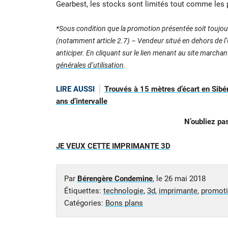
Gearbest, les stocks sont limités tout comme les
*Sous condition que la promotion présentée soit toujour
(notamment article 2.7) – Vendeur situé en dehors de l’U
anticiper. En cliquant sur le lien menant au site marcha
générales d’utilisation
.
LIRE AUSSI
Trouvés à 15 mètres d’écart en Sibé
ans d’intervalle
N’oubliez p
JE VEUX CETTE IMPRIMANTE 3D
Par
Bérengère Condemine
, le
26 mai 2018
Étiquettes:
technologie
,
3d
,
imprimante
,
promot
Catégories:
Bons plans