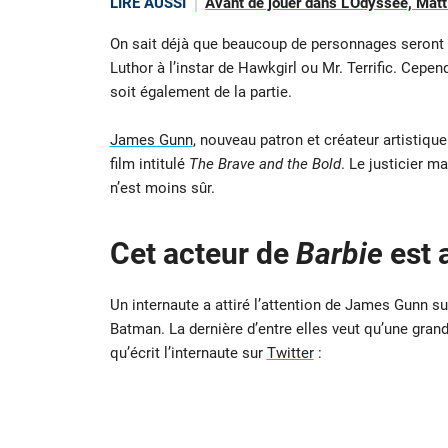
LIRE AUSSI
Avant de jouer dans L’Odyssée, Matt
On sait déjà que beaucoup de personnages seront 
Luthor à l’instar de Hawkgirl ou Mr. Terrific. Cepe
soit également de la partie.
James Gunn
, nouveau patron et créateur artistiqu
film intitulé
The Brave and the Bold
. Le justicier m
n’est moins sûr.
Cet acteur de
Barbie
est 
Un internaute a attiré l’attention de James Gunn s
Batman. La dernière d’entre elles veut qu’une gran
qu’écrit l’internaute sur
Twitter
: