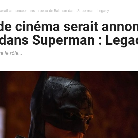
serait annoncée dans la peau de Batman dans Superman : Legacy
de cinéma serait anno
dans Superman : Lega
 le rôle...