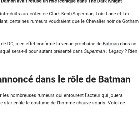
 Damon avait refusé un rôle iconique dans The Dark Knight
introduits aux côtés de Clark Kent/Superman, Lois Lane et Lex
ndant, certaines rumeurs voudraient que le Chevalier noir de Gotham
e de DC, a en effet confirmé la venue prochaine de
Batman
dans un
asqué sera-t-il pour autant présenté dans
Superman : Legacy
? Rien
annoncé dans le rôle de Batman
ur les nombreuses rumeurs qui entourent l’acteur qui jouera
de star enfile le costume de l’homme chauve-souris. Voici ce