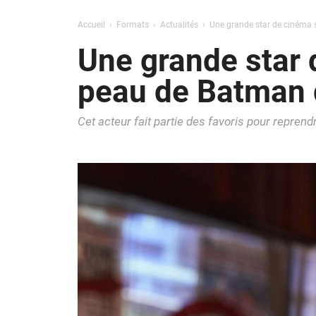
Accueil
Formats
Actualités
Une grande star de cinéma 
Une grande star 
peau de Batman 
Cet acteur fait partie des favoris pour reprendre