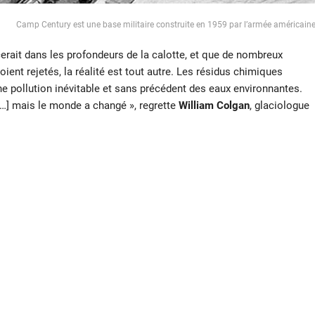
Camp Century est une base militaire construite en 1959 par l’armée américain
erait dans les profondeurs de la calotte, et que de nombreux
ient rejetés, la réalité est tout autre. Les résidus chimiques
une pollution inévitable et sans précédent des eaux environnantes.
 […] mais le monde a changé », regrette
William Colgan
, glaciologue