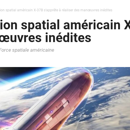
ion spatial américain X-37B s’apprête à réaliser des manœuvres inédites
ion spatial américain 
œuvres inédites
Force spatiale américaine