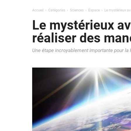
Accueil
Catégories
Sciences
Espace
Le mystérieux av
Le mystérieux av
réaliser des man
Une étape incroyablement importante pour la 