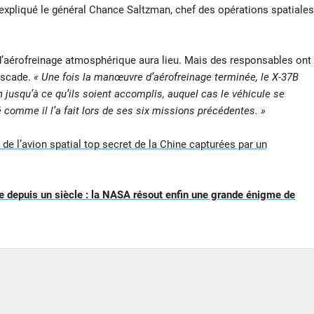
 expliqué le général Chance Saltzman, chef des opérations spatiales
’aérofreinage atmosphérique aura lieu. Mais des responsables ont
ascade.
« Une fois la manœuvre d’aérofreinage terminée, le X-37B
n jusqu’à ce qu’ils soient accomplis, auquel cas le véhicule se
é comme il l’a fait lors de ses six missions précédentes. »
de l’avion spatial top secret de la Chine capturées par un
 depuis un siècle : la NASA résout enfin une grande énigme de