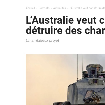
Accueil
Formats
Actualités
L’Australie veut construire 
L’Australie veut
détruire des cha
Un ambitieux projet