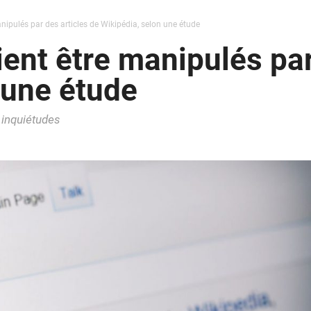
nipulés par des articles de Wikipédia, selon une étude
ient être manipulés par
 une étude
 inquiétudes