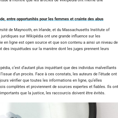
 étude a montré que les articles de Wikipédia ont même une
nde, entre opportunités pour les femmes et crainte des abus
ersité de Maynooth, en Irlande, et du Massachusetts Institute of
s juridiques sur Wikipédia ont une grande influence sur les
e en ligne est open source et que son contenu a ainsi un niveau de
tent des inquiétudes sur la manière dont les juges prennent leurs
pédia, c’est d’autant plus inquiétant que des individus malveillants
 l’issue d’un procès. Face à ces constats, les auteurs de l’étude ont
ours vérifier que toutes les informations en ligne, qu’elles
fois complètes et proviennent de sources expertes et fiables. Ils on
portants que la justice, les raccourcis doivent être évités.