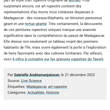
part un style d’art rupestre originaire de
Bornéo
. Plus
surprenant encore, cet art rupestre contient des
représentations d’au moins trois créatures disparues à
Madagascar : des oiseaux-éléphants, un lémurien paresseux
géant et une
tortue géante
. Très certainement, la découverte
de ces peintures rupestres uniques marque une avancée
significative dans la compréhension du passé de Madagascar.
Elle dresse non seulement un tableau vivant des premiers
habitants de l’île, mais ouvre également la porte à l’exploration
de liens fascinants avec des cultures lointaines. Par ailleurs,
voici
6 infos à connaître sur les gravures rupestres du Tassili
.
Par
Gabrielle Andriamanjatoson
, le
21 décembre 2023
Source:
Live Science
Étiquettes:
Madagascar
,
art rupestre
Catégories:
Actualités
,
Histoire