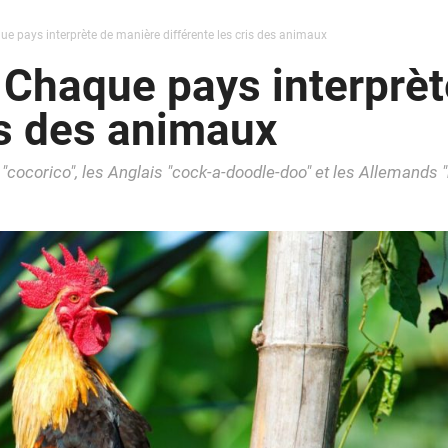
ue pays interprète de manière différente les cris des animaux
 Chaque pays interprè
is des animaux
cocorico", les Anglais "cock-a-doodle-doo" et les Allemands "ki