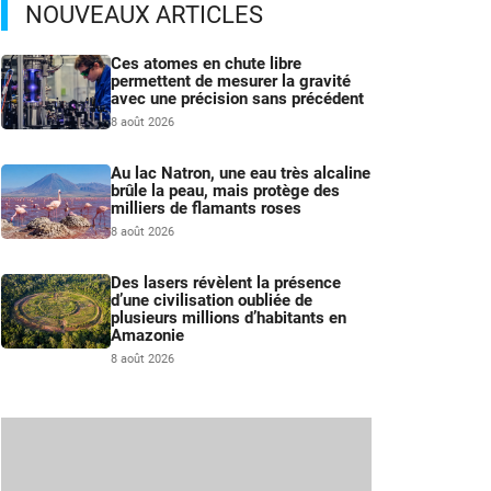
NOUVEAUX ARTICLES
Ces atomes en chute libre
permettent de mesurer la gravité
avec une précision sans précédent
8 août 2026
Au lac Natron, une eau très alcaline
brûle la peau, mais protège des
milliers de flamants roses
8 août 2026
Des lasers révèlent la présence
d’une civilisation oubliée de
plusieurs millions d’habitants en
Amazonie
8 août 2026