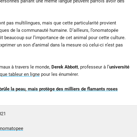
personnes parlant une même langue peuvent parfois avoir des
 pas multilingues, mais que cette particularité provient
stiques de la communauté humaine. D’ailleurs, l’onomatopée
it beaucoup sur l’importance de cet animal pour cette culture.
 exprimer un son d’animal dans la mesure où celui-ci n’est pas
imaux à travers le monde,
Derek Abbott
, professeur à l’
université
que tableur en ligne
pour les énumérer.
 brûle la peau, mais protège des milliers de flamants roses
021
nomatopee