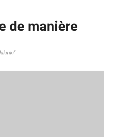
te de manière
kiriki"