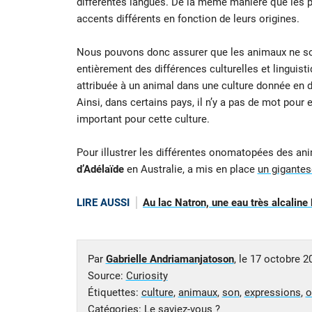
différentes langues. De la même manière que les 
accents différents en fonction de leurs origines.
Nous pouvons donc assurer que les animaux ne sont
entièrement des différences culturelles et lingui
attribuée à un animal dans une culture donnée en d
Ainsi, dans certains pays, il n’y a pas de mot pour
important pour cette culture.
Pour illustrer les différentes onomatopées des an
d’Adélaïde
en Australie, a mis en place
un gigantes
LIRE AUSSI
Au lac Natron, une eau très alcaline
Par
Gabrielle Andriamanjatoson
, le
17 octobre 2
Source:
Curiosity
Étiquettes:
culture
,
animaux
,
son
,
expressions
,
o
Catégories:
Le saviez-vous ?