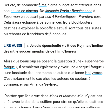
Cet été, de nombreux
films
à gros budget sont attendus dans
nos
salles de cinéma
. De
Jurassic World : Renaissance
à
Superman
en passant par
Les 4 Fantastiques : Premiers pas
.
Cela n’aura échappé à personne, ces trois blockbusters
destinés à exploser le box-office estival sont tous des suites
ou reboots de franchises déjà connues.
LIRE AUSSI
« Je suis époustouflé » : Hideo Kojima s’incline
devant le succès mondial de ce film d’horreur
Alors que beaucoup se posent la question d’une «
super-héros
fatigue
», il semblerait également y avoir une « sequel fatigue »
; une lassitude des innombrables suites que lance
Hollywood
.
C’est notamment le cas chez les acteurs du secteur, à
commencer par Amanda Seyfried.
L’actrice que l’on a vue dans
Mank
et
Mamma Mia!
n’y est pas
allée avec le dos de la cuillère pour dire ce qu’elle pensait des
suites au cinéma. Lors d’une conversation avec sa collègue,