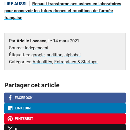
LIRE AUSSI
Renault transforme ses usines en laboratoires
pour concevoir les futurs drones et munitions de l’armée
française
Par
Arielle Lovasoa
, le
14 mars 2021
Source:
Independent
Étiquettes:
google
,
audition
,
alphabet
Catégories:
Actualités
,
Entreprises & Startups
Partager cet article
FACEBOOK
LINKEDIN
PINTEREST
X