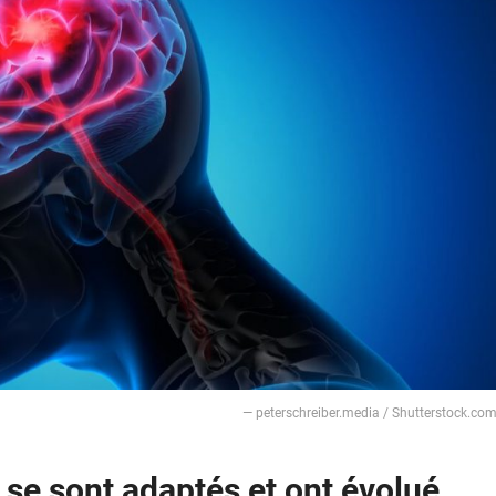
― peterschreiber.media / Shutterstock.co
 se sont adaptés et ont évolué