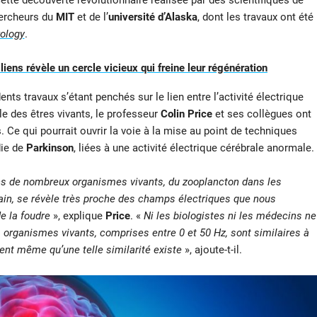
ette découverte révolutionnaire réalisée par des scientifiques de
hercheurs du
MIT
et de l’
université d’Alaska
, dont les travaux ont été
rology
.
liens révèle un cercle vicieux qui freine leur régénération
ts travaux s’étant penchés sur le lien entre l’activité électrique
le des êtres vivants, le professeur
Colin Price
et ses collègues ont
s. Ce qui pourrait ouvrir la voie à la mise au point de techniques
die de
Parkinson
, liées à une activité électrique cérébrale anormale.
ans de nombreux organismes vivants, du zooplancton dans les
in, se révèle très proche des champs électriques que nous
de la foudre
», explique
Price
. «
Ni les biologistes ni les médecins ne
 organismes vivants, comprises entre 0 et 50 Hz, sont similaires à
rent même qu’une telle similarité existe
», ajoute-t-il.