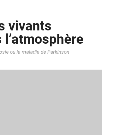
s vivants
s l’atmosphère
psie ou la maladie de Parkinson