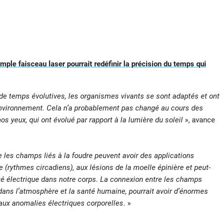
mple faisceau laser pourrait redéfinir la précision du temps qui
e temps évolutives, les organismes vivants se sont adaptés et ont
l’environnement. Cela n’a probablement pas changé au cours des
nos yeux, qui ont évolué par rapport à la lumière du soleil
», avance
 les champs liés à la foudre peuvent avoir des applications
e (rythmes circadiens), aux lésions de la moelle épinière et peut-
vité électrique dans notre corps. La connexion entre les champs
ans l’atmosphère et la santé humaine, pourrait avoir d’énormes
s aux anomalies électriques corporelles
. »