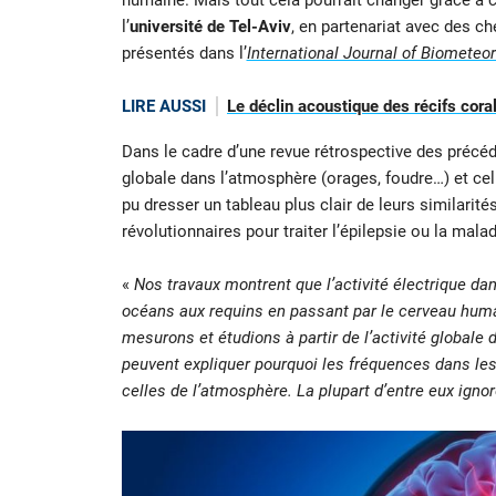
humaine. Mais tout cela pourrait changer grâce à c
l’
université de Tel-Aviv
, en partenariat avec des c
présentés dans l’
International Journal of Biometeo
LIRE AUSSI
Le déclin acoustique des récifs coral
Dans le cadre d’une revue rétrospective des précéden
globale dans l’atmosphère (orages, foudre…) et cel
pu dresser un tableau plus clair de leurs similarité
révolutionnaires pour traiter l’épilepsie ou la mala
«
Nos travaux montrent que l’activité électrique d
océans aux requins en passant par le cerveau huma
mesurons et étudions à partir de l’activité globale 
peuvent expliquer pourquoi les fréquences dans les
celles de l’atmosphère. La plupart d’entre eux igno