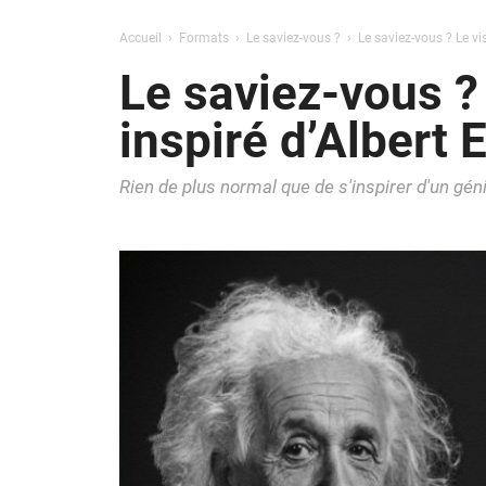
Accueil
Formats
Le saviez-vous ?
Le saviez-vous ? Le vi
Le saviez-vous ?
inspiré d’Albert 
Rien de plus normal que de s'inspirer d'un gén