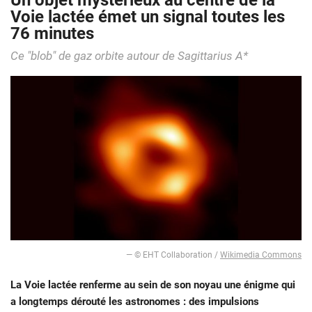
Un objet mystérieux au centre de la
Voie lactée émet un signal toutes les
76 minutes
Ce "blob" de gaz orbite autour de Sagittarius A*
— © EHT Collaboration /
Wikimedia Commons
La Voie lactée renferme au sein de son noyau une énigme qui
a longtemps dérouté les astronomes : des impulsions