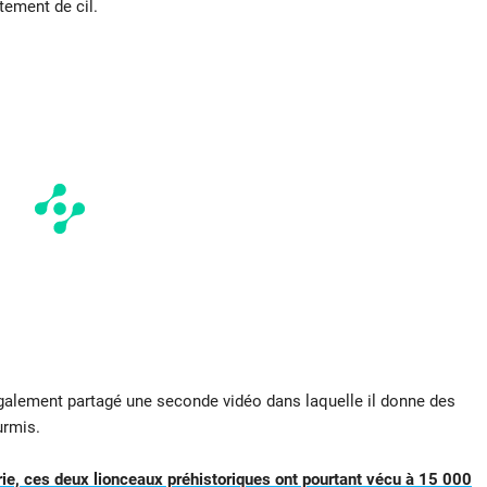
tement de cil.
également partagé une seconde vidéo dans laquelle il donne des
urmis.
rie, ces deux lionceaux préhistoriques ont pourtant vécu à 15 000