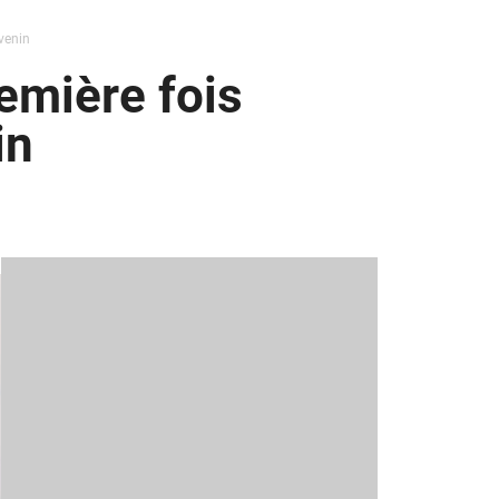
venin
remière fois
in