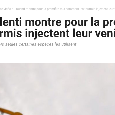
te vidéo au ralenti montre pour la première fois comment les fourmis injectent leur 
lenti montre pour la p
mis injectent leur ven
is seules certaines espèces les utilisent