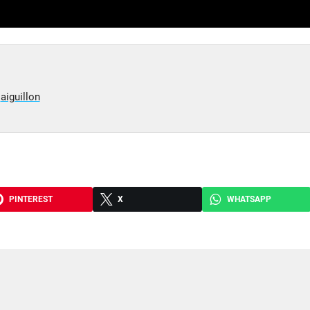
,
aiguillon
PINTEREST
X
WHATSAPP