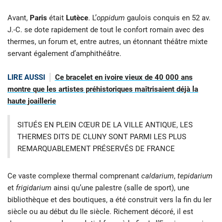
Avant,
Paris
était
Lutèce
. L’
oppidum
gaulois conquis en 52 av.
J.-C. se dote rapidement de tout le confort romain avec des
thermes, un forum et, entre autres, un étonnant théâtre mixte
servant également d’amphithéâtre.
LIRE AUSSI
Ce bracelet en ivoire vieux de 40 000 ans
montre que les artistes préhistoriques maîtrisaient déjà la
haute joaillerie
SITUÉS EN PLEIN CŒUR DE LA VILLE ANTIQUE, LES
THERMES DITS DE CLUNY SONT PARMI LES PLUS
REMARQUABLEMENT PRÉSERVÉS DE FRANCE
Ce vaste complexe thermal comprenant
caldarium
,
tepidarium
et
frigidarium
ainsi qu’une palestre (salle de sport), une
bibliothèque et des boutiques, a été construit vers la fin du Ier
siècle ou au début du IIe siècle. Richement décoré, il est