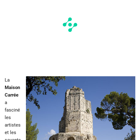
La
Maison
Carrée
a
fasciné
les
artistes
et les