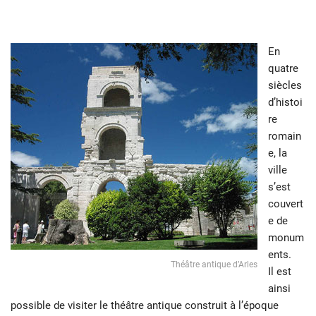
En
quatre
siècles
d’histoi
re
romain
e, la
ville
s’est
couvert
e de
monum
ents.
Théâtre antique d’Arles
Il est
ainsi
possible de visiter le théâtre antique construit à l’époque