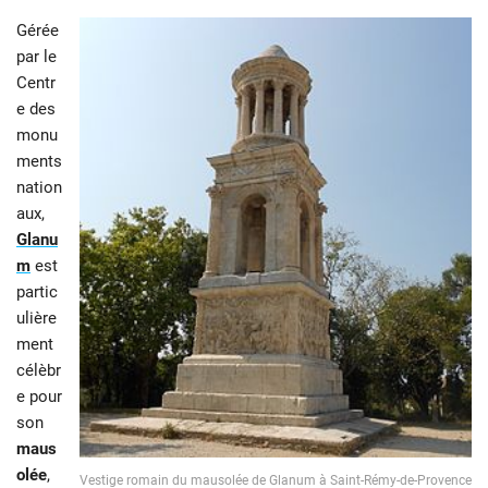
Gérée
par le
Centr
e des
monu
ments
nation
aux,
Glanu
m
est
partic
ulière
ment
célèbr
e pour
son
maus
olée
,
Vestige romain du mausolée de Glanum à Saint-Rémy-de-Provence