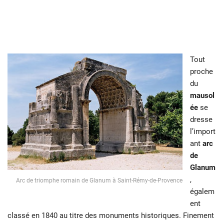
Tout
proche
du
mausol
ée
se
dresse
l’import
ant
arc
de
Glanum
,
Arc de triomphe romain de Glanum à Saint-Rémy-de-Provence
égalem
ent
classé en 1840 au titre des monuments historiques. Finement