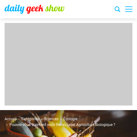
Accueil
Catégories
Sciences
Écologie
Pouvez-vous vraiment vous fier au label Agriculture Biologique ?