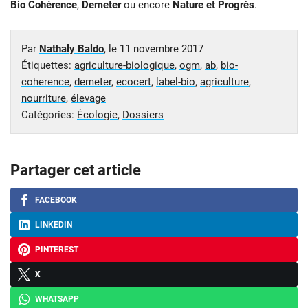
Bio Cohérence
,
Demeter
ou encore
Nature et Progrès
.
Par
Nathaly Baldo
, le
11 novembre 2017
Étiquettes:
agriculture-biologique
,
ogm
,
ab
,
bio-
coherence
,
demeter
,
ecocert
,
label-bio
,
agriculture
,
nourriture
,
élevage
Catégories:
Écologie
,
Dossiers
Partager cet article
FACEBOOK
LINKEDIN
PINTEREST
X
WHATSAPP