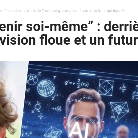
e” : derrière les mots de Zuckerberg, une vision floue et un futur qui inquiète
enir soi-même” : derri
ision floue et un futur