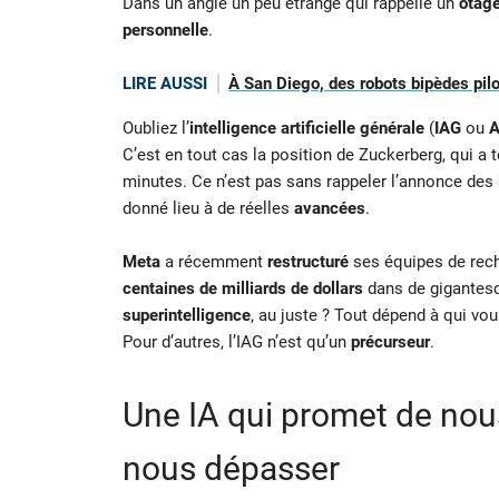
Dans un angle un peu étrange qui rappelle un
otag
personnelle
.
LIRE AUSSI
À San Diego, des robots bipèdes pilo
Oubliez l’
intelligence artificielle générale
(
IAG
ou
A
C’est en tout cas la position de Zuckerberg, qui a 
minutes. Ce n’est pas sans rappeler l’annonce des
donné lieu à de réelles
avancées
.
Meta
a récemment
restructuré
ses équipes de rech
centaines de milliards de dollars
dans de gigante
superintelligence
, au juste ? Tout dépend à qui vo
Pour d’autres, l’IAG n’est qu’un
précurseur
.
Une IA qui promet de nous
nous dépasser