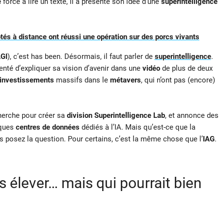
e
forcé à lire un texte, il a présenté son idée d’une
superintelligence
tés à distance ont réussi une opération sur des porcs vivants
GI
), c’est has been. Désormais, il faut parler de
superintelligence
.
tenté d’expliquer sa vision d’avenir dans une
vidéo
de plus de deux
investissements
massifs dans le
métavers
, qui n’ont pas (encore)
erche pour créer sa
division Superintelligence Lab
, et annonce des
sques
centres de données
dédiés à l’IA. Mais qu’est-ce que la
us posez la question. Pour certains, c’est la même chose que l’
IAG
.
 élever… mais qui pourrait bien