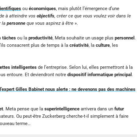
ientifiques
ou
économiques
, mais plutôt l’émergence d’une
de à atteindre vos
objectifs
, créer ce que vous voulez voir dans le
r la
personne
que vous aspirez à être
».
s tâches
ou la
productivité
, Meta souhaite un usage plus
personnel
.
ils consacrent plus de temps à la
créativité
, la
culture
, les
ettes intelligentes
de l’entreprise. Selon lui, elles permettront à la
ous entoure. Et deviendront notre
dispositif informatique principal
.
l’expert Gilles Babinet nous alerte : ne devenons pas des machines
et
. Meta pense que la
superintelligence
arrivera dans un
futur
isateurs. Ou peut-être Zuckerberg cherche-t-il simplement à faire
nouveau terme…