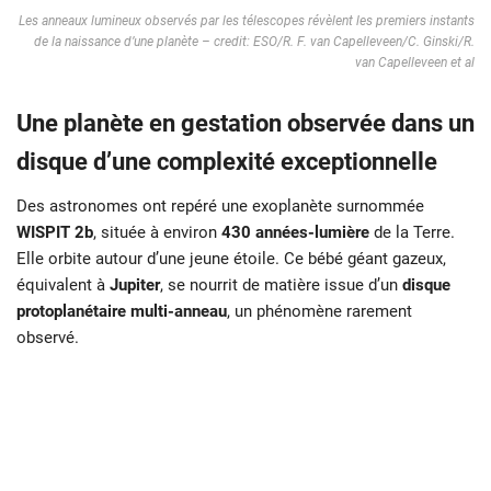
Les anneaux lumineux observés par les télescopes révèlent les premiers instants
de la naissance d’une planète – credit: ESO/R. F. van Capelleveen/C. Ginski/R.
van Capelleveen et al
Une planète en gestation observée dans un
disque d’une complexité exceptionnelle
Des astronomes ont repéré une exoplanète surnommée
WISPIT 2b
, située à environ
430 années-lumière
de la Terre.
Elle orbite autour d’une jeune étoile. Ce bébé géant gazeux,
équivalent à
Jupiter
, se nourrit de matière issue d’un
disque
protoplanétaire multi-anneau
, un phénomène rarement
observé.