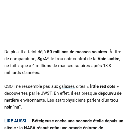
De plus, il atteint déjà
50 millions de masses solaires
. À titre
de comparaison,
SgrA
*, le trou noir central de la
Voie lactée
,
ne fait « que » 4 millions de masses solaires après 13,8
milliards d’années.
QSO1 ne ressemble pas aux
galaxies
dites
« little red dots »
découvertes par le JWST. En effet, il est presque
dépourvu de
matière
environnante. Les astrophysiciens parlent d’un
trou
noir “nu”
.
LIRE AUSSI
Bételgeuse cache une seconde étoile depuis un
siècle : la NASA résout enfin une grande énigme de