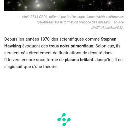
Abell 2744-QSO1, détecté par le télescope James-Webb, renforce les
hypothèses sur la formation précoce des quasars – source
JWST/Nasa/Esa/CSA
Depuis les années 1970, des scientifiques comme
Stephen
Hawking
évoquent des
trous noirs primordiaux
. Selon eux, ils
seraient nés directement de fluctuations de densité dans
l’Univers encore sous forme de
plasma brûlant
. Jusqu’ici, il ne
s’agissait que d’une théorie.