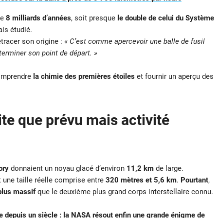
de
8 milliards d’années
, soit presque
le double de celui du Système
is étudié.
etracer son origine :
« C’est comme apercevoir une balle de fusil
erminer son point de départ. »
comprendre
la chimie des premières étoiles
et fournir un aperçu des
tite que prévu mais activité
ory
donnaient un noyau glacé d’environ
11,2 km
de large.
 une taille réelle comprise entre
320 mètres et 5,6 km
.
Pourtant
,
plus massif
que le deuxième plus grand corps interstellaire connu.
 depuis un siècle : la NASA résout enfin une grande énigme de