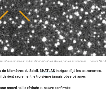
erstellaire repérée au milieu d’innombrables étoiles par les astronomes – Source NAS
s de kilomètres du Soleil
,
3I/ATLAS
intrigue déjà les astronomes.
 il devient seulement le
troisième
jamais observé après
esse record
,
taille révisée
et
nature confirmée
.