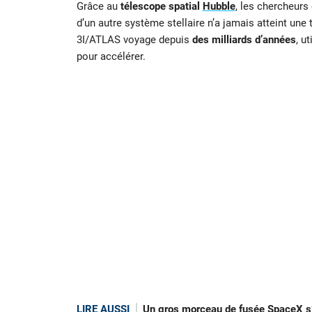
Grâce au
télescope spatial
Hubble
, les chercheurs
d’un autre système stellaire n’a jamais atteint une t
3I/ATLAS voyage depuis
des milliards d’années
, u
pour accélérer.
LIRE AUSSI
Un gros morceau de fusée SpaceX s’é