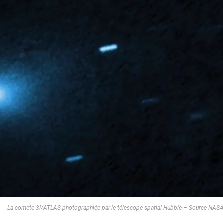
La comète 3I/ATLAS photographiée par le télescope spatial Hubble – Source NAS