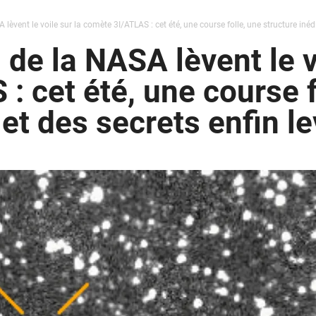
 lèvent le voile sur la comète 3I/ATLAS : cet été, une course folle, une structure inédi
 de la NASA lèvent le v
: cet été, une course f
 et des secrets enfin l