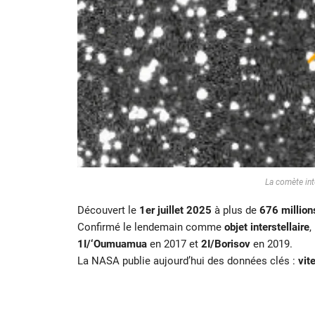
La comète int
Découvert le
1er juillet 2025
à plus de
676 million
Confirmé le lendemain comme
objet interstellaire
,
1I/‘Oumuamua
en 2017 et
2I/Borisov
en 2019.
La NASA publie aujourd’hui des données clés :
vit