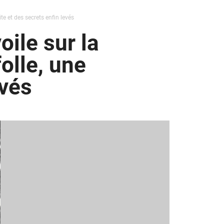
te et des secrets enfin levés
oile sur la
olle, une
evés