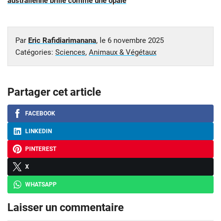
australienne brille comme une opale
Par
Eric Rafidiarimanana
, le
6 novembre 2025
Catégories:
Sciences
,
Animaux & Végétaux
Partager cet article
FACEBOOK
LINKEDIN
PINTEREST
X
WHATSAPP
Laisser un commentaire