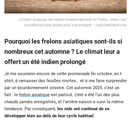
Le frelon asiatique, une espèce invasive redoutée en France : mieux vaut
connaître les bons gestes pour s’en protéger – DailyGeekShow.com
Pourquoi les frelons asiatiques sont-ils si
nombreux cet automne ? Le climat leur a
offert un été indien prolongé
Je me souviens encore de cette promenade fin octobre, en t-
shirt, à ramasser des feuilles mortes… et à me faire surprendre
par un bourdonnement sinistre. Cet automne 2025, c’est un
fait : le
frelon asiatique
est partout. L’été a été l’un des plus
chauds jamais enregistrés, et l’arrière-saison a suivi la même
tendance. Par conséquent,
les nids ont continué de se
développer bien au-delà de leur cycle habituel
.