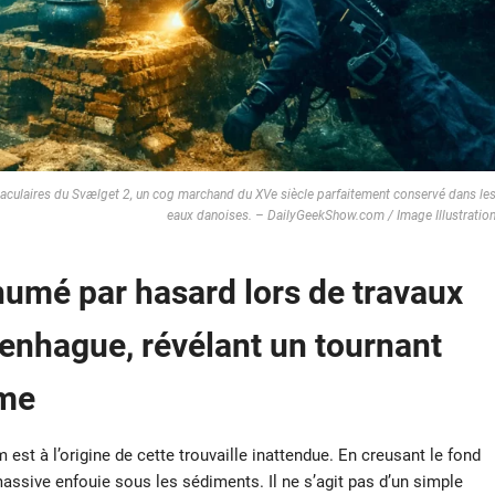
aculaires du Svælget 2, un cog marchand du XVe siècle parfaitement conservé dans le
eaux danoises. – DailyGeekShow.com / Image Illustratio
umé par hasard lors de travaux
enhague, révélant un tournant
ime
est à l’origine de cette trouvaille inattendue. En creusant le fond
assive enfouie sous les sédiments. Il ne s’agit pas d’un simple