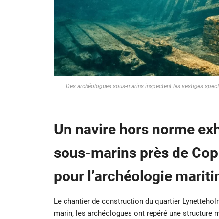
Des archéologues sous-marins inspectent les vestiges spect
Un navire hors norme exh
sous-marins près de Cop
pour l’archéologie marit
Le chantier de construction du quartier Lynetteholm 
marin, les archéologues ont repéré une structure m