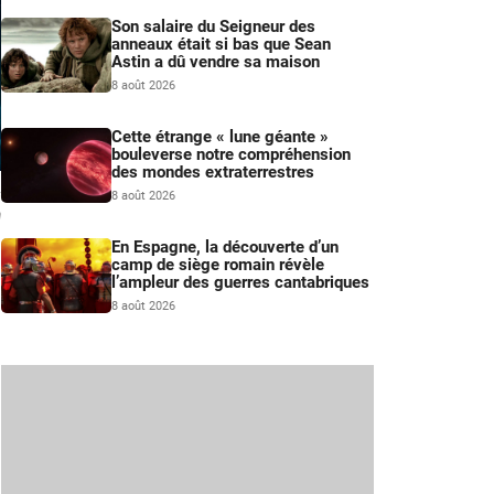
Son salaire du Seigneur des
anneaux était si bas que Sean
Astin a dû vendre sa maison
8 août 2026
Cette étrange « lune géante »
bouleverse notre compréhension
des mondes extraterrestres
s
8 août 2026
n
En Espagne, la découverte d’un
camp de siège romain révèle
l’ampleur des guerres cantabriques
8 août 2026