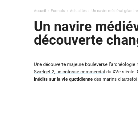
Accueil
Formats
Actualités
Un navire médiéval géant re
Un navire médiév
découverte chang
Une découverte majeure bouleverse l’archéologie n
Svælget 2, un colosse commercial
du XVe siècle.
inédits sur la vie quotidienne
des marins d’autrefoi